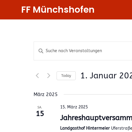
Zum
FF Münchshofen
Inhalt
springen
Veranstaltungen
Geben
Suche
Sie
Das
und
Schlüsselwort.
1. Januar 20
Ansichten,
Today
Suche
Datum
Navigation
nach
wählen.
März 2025
Veranstaltungen
Schlüsselwort.
15. März 2025
SA.
15
Jahreshauptversamm
Landgasthof Hintermeier
Uferstraße