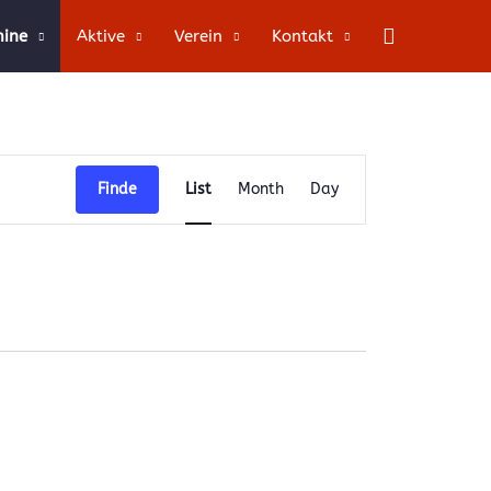
Suche
mine
Aktive
Verein
Kontakt
Veranstaltung
Finde
List
Month
Day
Ansichten-
Navigation