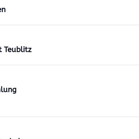
en
 Teublitz
lung