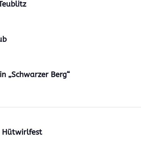
eublitz
ub
in „Schwarzer Berg“
Hütwirlfest