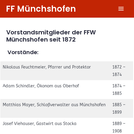
Zum
FF Münchshofen
Hau
Inhalt
springen
Vorstandsmitglieder der FFW
Münchshofen seit 1872
Vorstände:
Nikolaus Feuchtmeier, Pfarrer und Protektor
1872 –
1874
Adam Schindler, Ökonom aus Oberhof
1874 –
1885
Matthias Mayer, Schloßverwalter aus Münchshofen
1885 –
1899
Josef Viehauser, Gastwirt aus Stocka
1889 –
1908