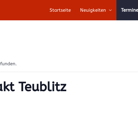
Startseite
Neuigkeiten
Termin
efunden.
kt Teublitz