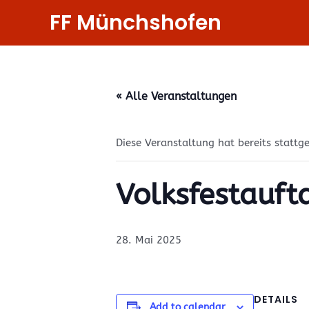
Zum
FF Münchshofen
Inhalt
springen
« Alle Veranstaltungen
Diese Veranstaltung hat bereits stattg
Volksfestaufta
28. Mai 2025
DETAILS
Add to calendar