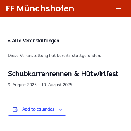
Zum
FF Münchshofen
Hau
Inhalt
springen
« Alle Veranstaltungen
Diese Veranstaltung hat bereits stattgefunden.
Schubkarrenrennen & Hütwirlfest
9. August 2025
-
10. August 2025
Add to calendar