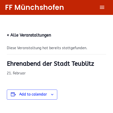
Zum
FF Münchshofen
Hau
Inhalt
springen
« Alle Veranstaltungen
Diese Veranstaltung hat bereits stattgefunden.
Ehrenabend der Stadt Teublitz
21. Februar
Add to calendar