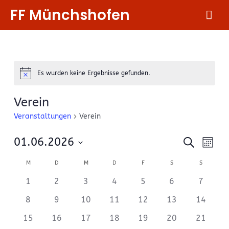
Zum
FF Münchshofen
Hau
Inhalt
springen
Es wurden keine Ergebnisse gefunden.
Notice
Verein
Veranstaltungen
Verein
Verans
Ver
01.06.2026
Suche
Month
Ans
Suche
Datum
Kalender
Nav
M
MONTAG
D
DIENSTAG
M
MITTWOCH
D
DONNERSTAG
F
FREITAG
S
SAMSTAG
S
SONNTAG
wählen.
und
von
1
2
3
4
5
6
7
Ansicht
Veranstaltungen
8
9
10
11
12
13
14
Naviga
15
16
17
18
19
20
21