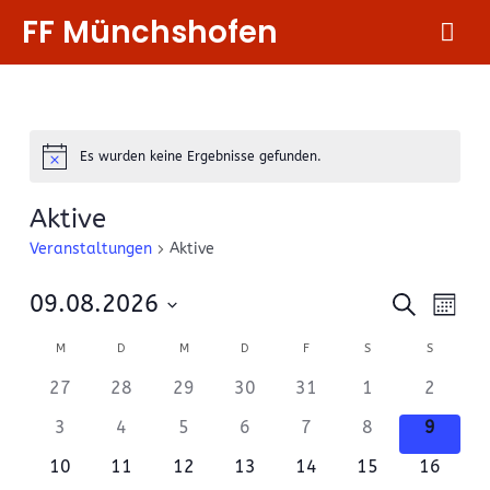
Zum
FF Münchshofen
Hau
Inhalt
springen
Es wurden keine Ergebnisse gefunden.
Notice
Aktive
Veranstaltungen
Aktive
Verans
Ver
09.08.2026
Suche
Month
Ans
Suche
Datum
Kalender
Nav
M
MONTAG
D
DIENSTAG
M
MITTWOCH
D
DONNERSTAG
F
FREITAG
S
SAMSTAG
S
SONNTAG
wählen.
und
von
27
28
29
30
31
1
2
Ansicht
Veranstaltungen
3
4
5
6
7
8
9
Naviga
10
11
12
13
14
15
16