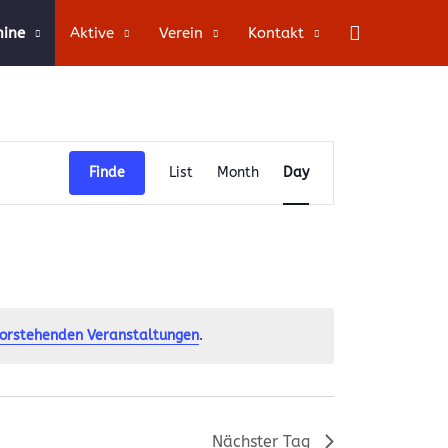
Suche
mine
Aktive
Verein
Kontakt
Veranstaltung
Finde
List
Month
Day
Ansichten-
Navigation
orstehenden Veranstaltungen
.
Nächster Tag