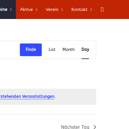
Suche
mine
Aktive
Verein
Kontakt
Veranstaltung
Finde
List
Month
Day
Ansichten-
Navigation
rstehenden Veranstaltungen
.
Nächster Tag