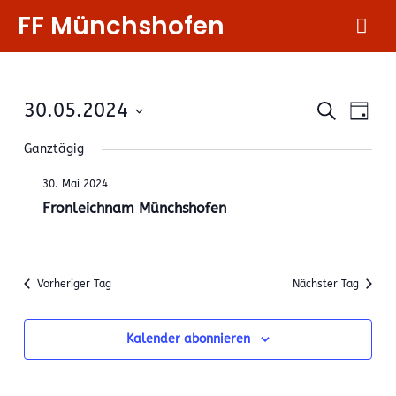
Zum
FF Münchshofen
Hau
Inhalt
springen
Verans
Ver
30.05.2024
Suche
Day
Ans
Suche
Datum
Nav
Ganztägig
wählen.
und
30. Mai 2024
Ansicht
Fronleichnam Münchshofen
Naviga
Vorheriger Tag
Nächster Tag
Kalender abonnieren