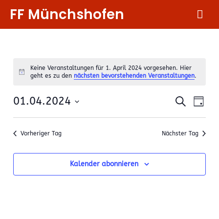
Zum
FF Münchshofen
Hau
Inhalt
springen
Keine Veranstaltungen für 1. April 2024 vorgesehen. Hier
Notice
geht es zu den
nächsten bevorstehenden Veranstaltungen
.
Verans
Ver
01.04.2024
Suche
Day
Ans
Suche
Datum
Nav
wählen.
und
Vorheriger Tag
Nächster Tag
Ansicht
Naviga
Kalender abonnieren