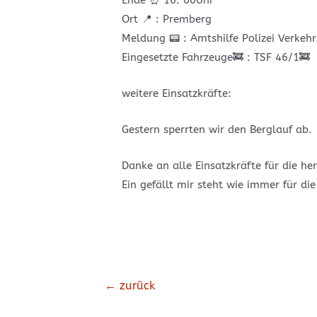
Ende ⏰️ 16: 00Uhr
Ort 📍 : Premberg
Meldung 📟 : Amtshilfe Polizei Verkeh
Eingesetzte Fahrzeuge🚒 : TSF 46/1🚒
weitere Einsatzkräfte:
Gestern sperrten wir den Berglauf ab.
Danke an alle Einsatzkräfte für die h
Ein gefällt mir steht wie immer für die 
Beitrags-
←
zurück
Navigation