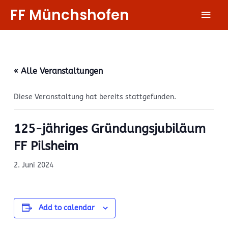
Zum
FF Münchshofen
Hau
Inhalt
springen
« Alle Veranstaltungen
Diese Veranstaltung hat bereits stattgefunden.
125-jähriges Gründungsjubiläum
FF Pilsheim
2. Juni 2024
Add to calendar